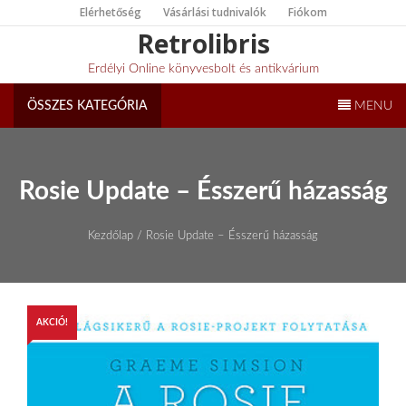
Skip
Elérhetőség
Vásárlási tudnivalók
Fiókom
to
Retrolibris
content
Erdélyi Online könyvesbolt és antikvárium
ÖSSZES KATEGÓRIA
MENU
Rosie Update – Ésszerű házasság
Kezdőlap
/ Rosie Update – Ésszerű házasság
AKCIÓ!