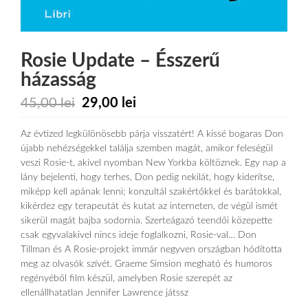
Rosie Update – Ésszerű
házasság
45,00
lei
29,00
lei
Az évtized legkülönösebb párja visszatért! A kissé bogaras Don
újabb nehézségekkel találja szemben magát, amikor feleségül
veszi Rosie-t, akivel nyomban New Yorkba költöznek. Egy nap a
lány bejelenti, hogy terhes, Don pedig nekilát, hogy kiderítse,
miképp kell apának lenni; konzultál szakértőkkel és barátokkal,
kikérdez egy terapeutát és kutat az interneten, de végül ismét
sikerül magát bajba sodornia. Szerteágazó teendői közepette
csak egyvalakivel nincs ideje foglalkozni, Rosie-val… Don
Tillman és A Rosie-projekt immár negyven országban hódította
meg az olvasók szívét. Graeme Simsion megható és humoros
regényéből film készül, amelyben Rosie szerepét az
ellenállhatatlan Jennifer Lawrence játssz