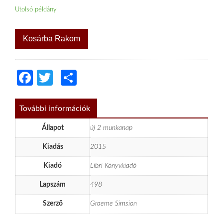
Utolsó példány
Kosárba Rakom
Facebook
Twitter
Share
További információk
Állapot
új 2 munkanap
Kiadás
2015
Kiadó
Libri Könyvkiadó
Lapszám
498
Szerzõ
Graeme Simsion