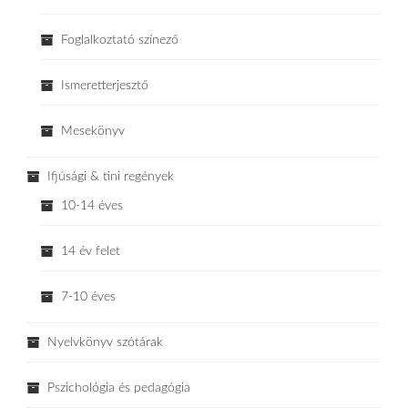
Foglalkoztató színező
Ismeretterjesztő
Mesekönyv
Ifjúsági & tini regények
10-14 éves
14 év felet
7-10 éves
Nyelvkönyv szótárak
Pszichológia és pedagógia