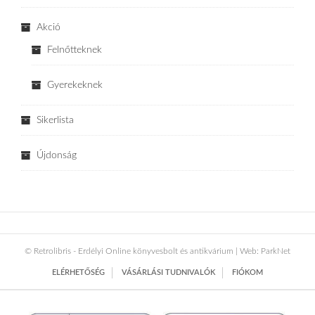
Akció
Felnőtteknek
Gyerekeknek
Sikerlista
Újdonság
© Retrolibris - Erdélyi Online könyvesbolt és antikvárium | Web:
ParkNet
ELÉRHETŐSÉG
VÁSÁRLÁSI TUDNIVALÓK
FIÓKOM