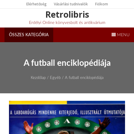
Skip
Elérhetőség
Vásárlási tudnivalók
Fiókom
to
Retrolibris
content
Erdélyi Online könyvesbolt és antikvárium
ÖSSZES KATEGÓRIA
MENU
A futball enciklopédiája
Kezdőlap
/
Egyéb
/ A futball enciklopédiája