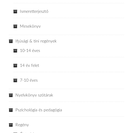
Ismeretterjesztő
Mesekönyv
Ifjúsági & tini regények
10-14 éves
14 év felet
7-10 éves
Nyelvkönyv szótárak
Pszichológia és pedagógia
Regény