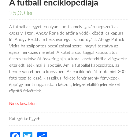
A futball enciklopédiája
25,00
lei
A futball az egyetlen olyan sport, amely igazán népszerű az
egész világon. Ahogy Ronaldo áttör a védők között, és kapura
lő. Ahogy Beckham becsavar egy szabadrúgást. Ahogy Patrick
Vieira hajszálpontos becsúszással szerel, megváltoztatva az
egész mérkőzés menetét. A kötet a sportággal kapcsolatos
összes tudnivalót összefoglalja, a korai kezdetektől a világszerte
elterjedt játék mai állapotáig. Ami a futballal kapcsolatos, az
benne van ebben a könyvben. Az enciklopédiát több mint 300
fotó teszi teljessé, klasszikus, fekete-fehér archív fényképek
éppúgy, mint napjainkban készült, lélegzetelállító jeleneteket
rögzítő felvételek.
Nincs készleten
Kategória:
Egyéb
Facebook
Twitter
Share