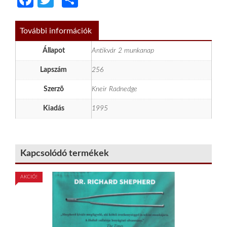
További információk
Állapot
Antikvár 2 munkanap
Lapszám
256
Szerzõ
Kneir Radnedge
Kiadás
1995
Kapcsolódó termékek
AKCIÓ!